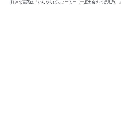
好きな言葉は「いちゃりばちょーでー（一度出会えば皆兄弟）」