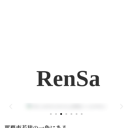
RenSa
那覇市若狭の一角にある