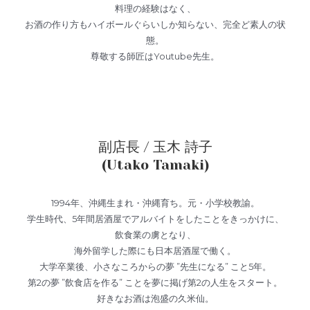
料理の経験はなく、
お酒の作り方もハイボールぐらいしか知らない、完全ど素人の状
態。
尊敬する師匠はYoutube先生。
副店長 / 玉木 詩子
(Utako Tamaki)
1994年、沖縄生まれ・沖縄育ち。元・小学校教諭。
学生時代、5年間居酒屋でアルバイトをしたことをきっかけに、
飲食業の虜となり、
海外留学した際にも日本居酒屋で働く。
大学卒業後、小さなころからの夢 ”先生になる” こと5年。
第2の夢 ”飲食店を作る” ことを夢に掲げ第2の人生をスタート。
好きなお酒は泡盛の久米仙。